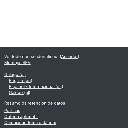
Vostede non se identificou. (
Acceder
)
Montaje ISFV
Galego ‎(gl)‎
English ‎(en)‎
Español - Internacional ‎(es)‎
Galego ‎(gl)‎
Resumo da retención de datos
Políticas
Obter a apli móbil
Cambiar ao tema estándar