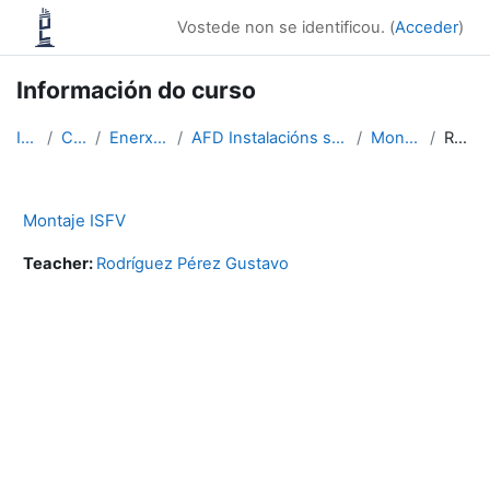
Ir ao contido principal
Vostede non se identificou. (
Acceder
)
Información do curso
Inicio
Cursos
Enerxía e Auga
AFD Instalacións solares fotovoltaicas
Montaje ISFV
Resumo
Montaje ISFV
Teacher:
Rodríguez Pérez Gustavo
Bloques
Supplementary blocks