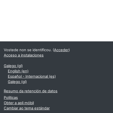
Vostede non se identificou. (
Acceder
)
Acceso a instalaciones
Galego ‎(gl)‎
English ‎(en)‎
Español - Internacional ‎(es)‎
Galego ‎(gl)‎
Resumo da retención de datos
Políticas
Obter a apli móbil
Cambiar ao tema estándar