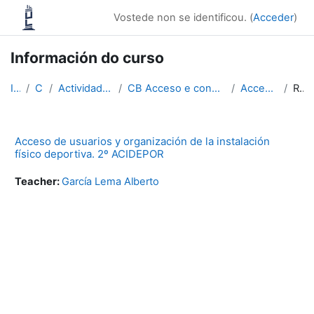
Ir ao contido principal
Vostede non se identificou. (
Acceder
)
Información do curso
Inicio
Cursos
Actividades físicas e deportivas
CB Acceso e conservación en instalacións deportivas
Acceso a instalaciones
Resumo
Acceso de usuarios y organización de la instalación
físico­ deportiva. 2º ACIDEPOR
Teacher:
García Lema Alberto
Bloques
Supplementary blocks