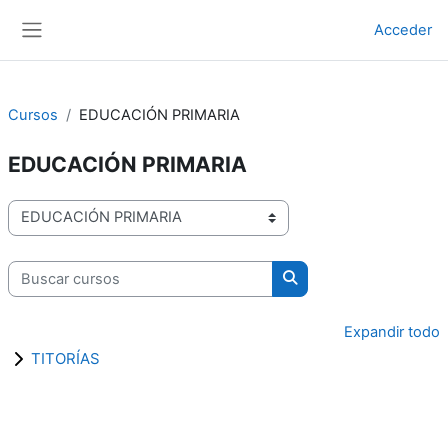
Ir ao contido principal
Acceder
Panel lateral
Cursos
EDUCACIÓN PRIMARIA
EDUCACIÓN PRIMARIA
Categorías de cursos
Buscar cursos
Buscar cursos
Expandir todo
TITORÍAS