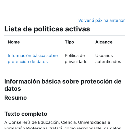
Ir ao contido principal
Volver á páxina anterior
Lista de políticas activas
Nome
Tipo
Alcance
Información básica sobre
Política de
Usuarios
protección de datos
privacidade
autenticados
Información básica sobre protección de
datos
Resumo
Texto completo
A Consellería de Educación, Ciencia, Universidades e
Formación Profesional tratará, como responsable, os datos