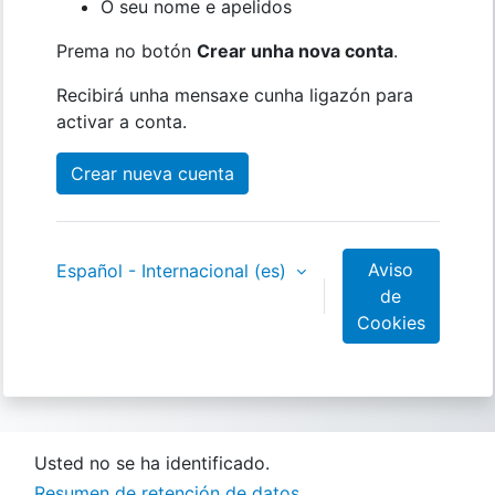
O seu nome e apelidos
Prema no botón
Crear unha nova conta
.
Recibirá unha mensaxe cunha ligazón para
activar a conta.
Crear nueva cuenta
Aviso
Español - Internacional ‎(es)‎
de
Cookies
Usted no se ha identificado.
Resumen de retención de datos