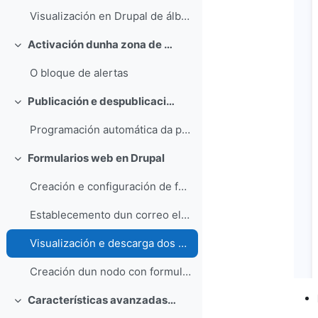
Visualización en Drupal de álbumes creados en Coppermine
Activación dunha zona de alertas
Collapse
O bloque de alertas
Publicación e despublicación programada de contidos
Collapse
Programación automática da publicación/despublicación de contidos
Formularios web en Drupal
Collapse
Creación e configuración de formularios web
Establecemento dun correo electrónico para as notificacións dos envíos do formulario
Visualización e descarga dos envíos do formulario
Creación dun nodo con formulario web integrado
Características avanzadas dos formularios web
Collapse