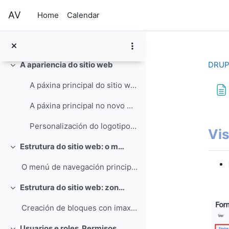
Inicio de sesión
Skip to main content
AV
Home
Calendar
Modificación de datos persoais
Reinicio do contrasinal
DRUP
A apariencia do sitio web
Collapse
A páxina principal do sitio web (imaxe)
A páxina principal no novo modelo de web para centros educativos con Drupal 10
Com
Personalización do logotipo coa marca do centro
Vis
Estrutura do sitio web: o menú de navegación principal
Collapse
O menú de navegación principal do sitio web
Estrutura do sitio web: zonas de logos
Collapse
Creación de bloques con imaxes nas zonas de logos
Usuarios e roles. Permisos