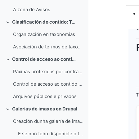
Collapse
A zona de Avisos
Clasificación do contido: Taxonomías e menús asociados
Collapse
Organización en taxonomías
Asociación de termos de taxonomías a menús
Control de acceso ao contido
Collapse
Páxinas protexidas por contrasinal
Control de acceso ao contido por termos de taxonomía
Arquivos públicos e privados
Galerías de imaxes en Drupal
Collapse
Creación dunha galería de imaxes en Drupal
E se non teño dispoñible o tipo de contido Galería no meu sitio web?