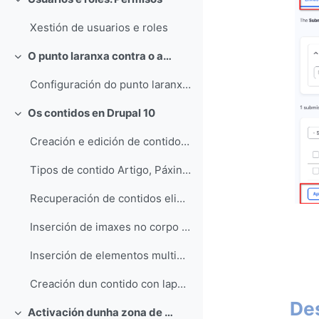
Collapse
Xestión de usuarios e roles
O punto laranxa contra o acoso escolar na web
Collapse
Configuración do punto laranxa na web
Os contidos en Drupal 10
Collapse
Creación e edición de contido en Drupal
Tipos de contido Artigo, Páxina básica, Destaque e Evento
Recuperación de contidos eliminados: a papeleira
Inserción de imaxes no corpo do contido
Inserción de elementos multimedia no corpo do contido
Creación dun contido con lapelas
Des
Activación dunha zona de avisos