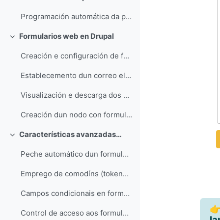
Collapse
Programación automática da publicación/despublicación de contidos
Formularios web en Drupal
Collapse
Creación e configuración de formularios web
Establecemento dun correo electrónico para as notificacións dos envíos do formulario
Visualización e descarga dos envíos do formulario
Creación dun nodo con formulario web integrado
Características avanzadas dos formularios web
Collapse
Peche automático dun formulario web ao acadar un determinado número de respostas
Emprego de comodíns (tokens) nos campos dun formulario web
Campos condicionais en formularios web
👉
Control de acceso aos formularios web
la