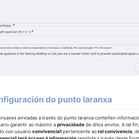
figuración do punto laranxa
nsaxes enviadas a través do punto laranxa conteñen informació
ario garantir ao máximo a
privacidade
de ditos envíos.
A tal fi
to cun usuario
convivencia1
pertencente ao
rol convivencia
, d
vencia1 terá acceso á información
remitida a través deste form