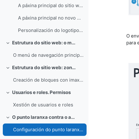
A páxina principal do sitio web (imaxe)
A páxina principal no novo modelo de web para centros educativos con Drupal 10
Personalización do logotipo coa marca do centro
O env
Estrutura do sitio web: o menú de navegación principal
para 
Collapse
O menú de navegación principal do sitio web
Estrutura do sitio web: zonas de logos
Collapse
Creación de bloques con imaxes nas zonas de logos
Usuarios e roles. Permisos
Collapse
Xestión de usuarios e roles
O punto laranxa contra o acoso escolar na web
Collapse
Configuración do punto laranxa na web