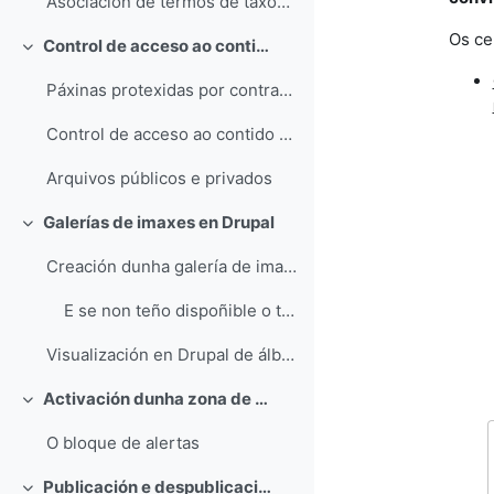
Asociación de termos de taxonomías a menús
Os ce
Control de acceso ao contido
Collapse
Páxinas protexidas por contrasinal
Control de acceso ao contido por termos de taxonomía
Arquivos públicos e privados
Galerías de imaxes en Drupal
Collapse
Creación dunha galería de imaxes en Drupal
E se non teño dispoñible o tipo de contido Galería no meu sitio web?
Visualización en Drupal de álbumes creados en Coppermine
Activación dunha zona de alertas
Collapse
O bloque de alertas
Publicación e despublicación programada de contidos