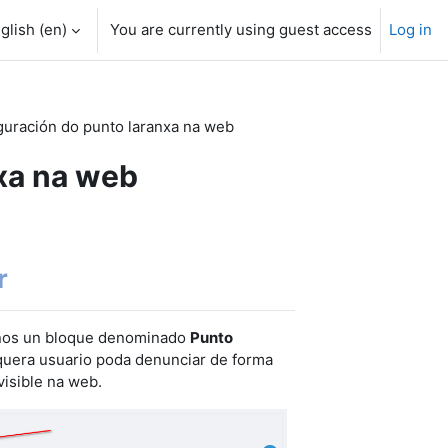
glish ‎(en)‎
You are currently using guest access
Log in
guración do punto laranxa na web
xa na web
r
rnos un bloque denominado
Punto
lquera usuario poda
denunciar de forma
isible na web.