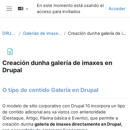
Salta al contenido principal
En este momento está usando el
Acceder
acceso para invitados
Panel lateral
DRUPAL10
Galerías de imaxes en Drupal
Creación dunha galería de imaxes en Drupal
Creación dunha galería de imaxes en
Drupal
Requisitos de finalización
O tipo de contido Galería en Drupal
O modelo de sitio corporativo con Drupal 10 incorpora un tipo
de contido adicional aos xa vistos con anterioridade
(Destaque, Artigo, Páxina básica e Evento), que permite a
creación dunha
galería de imaxes directamente en Drupal,