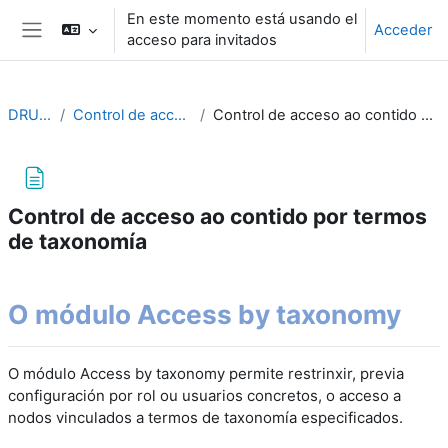
Salta al contenido principal
En este momento está usando el
Acceder
acceso para invitados
Panel lateral
DRUPAL10
Control de acceso ao contido
Control de acceso ao contido por termos de taxonomía
Control de acceso ao contido por termos
de taxonomía
Requisitos de finalización
O módulo Access by taxonomy
O módulo Access by taxonomy permite restrinxir, previa
configuración por rol ou usuarios concretos, o acceso a
nodos vinculados a termos de taxonomía especificados.