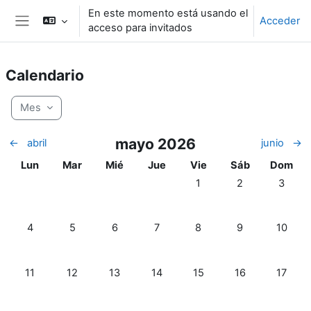
Salta al contenido principal
En este momento está usando el
Acceder
acceso para invitados
Panel lateral
Calendario
Mes
mayo 2026
←
abril
junio
→
Lunes
Martes
Miércoles
Jueves
Viernes
Sábado
Doming
Lun
Mar
Mié
Jue
Vie
Sáb
Dom
Sin eventos, viernes, 1 m
Sin eventos, sá
Sin eve
1
2
3
Sin eventos, lunes, 4 mayo
Sin eventos, martes, 5 mayo
Sin eventos, miércoles, 6 mayo
Sin eventos, jueves, 7 mayo
Sin eventos, viernes, 8 
Sin eventos, sá
Sin eve
4
5
6
7
8
9
10
Sin eventos, lunes, 11 mayo
Sin eventos, martes, 12 mayo
Sin eventos, miércoles, 13 mayo
Sin eventos, jueves, 14 mayo
Sin eventos, viernes, 15 
Sin eventos, sáb
Sin eve
11
12
13
14
15
16
17