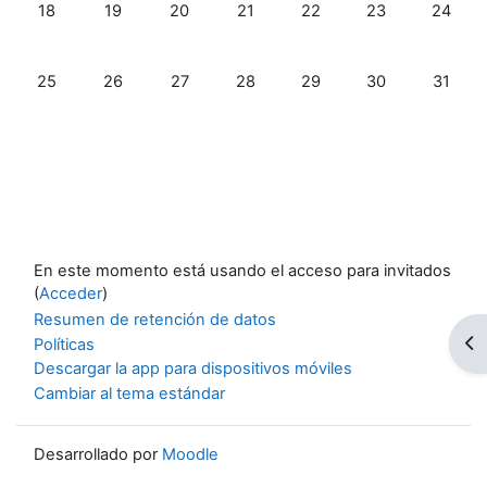
Sin eventos, lunes, 18 mayo
Sin eventos, martes, 19 mayo
Sin eventos, miércoles, 20 mayo
Sin eventos, jueves, 21 mayo
Sin eventos, viernes, 22
Sin eventos, sá
Sin eve
18
19
20
21
22
23
24
Sin eventos, lunes, 25 mayo
Sin eventos, martes, 26 mayo
Sin eventos, miércoles, 27 mayo
Sin eventos, jueves, 28 mayo
Sin eventos, viernes, 29
Sin eventos, sá
Sin eve
25
26
27
28
29
30
31
En este momento está usando el acceso para invitados
(
Acceder
)
Resumen de retención de datos
Ab
Políticas
Descargar la app para dispositivos móviles
Cambiar al tema estándar
Desarrollado por
Moodle