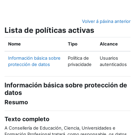
Ir ao contido principal
Volver á páxina anterior
Lista de políticas activas
Nome
Tipo
Alcance
Información básica sobre
Política de
Usuarios
protección de datos
privacidade
autenticados
Información básica sobre protección de
datos
Resumo
Texto completo
A Consellería de Educación, Ciencia, Universidades e
Formación Profesional tratará, como responsable, os datos