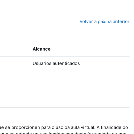
Volver á páxina anterior
Alcance
Usuarios autenticados
 se proporcionen para o uso da aula virtual. A finalidade do
de que se detecte un uso inadecuado desta ferramenta ou que