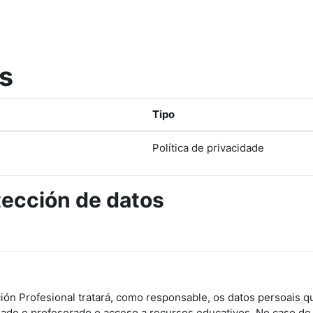
as
Tipo
Política de privacidade
tección de datos
ón Profesional tratará, como responsable, os datos persoais que
umnado e profesorado o acceso a recursos educativos. No caso 