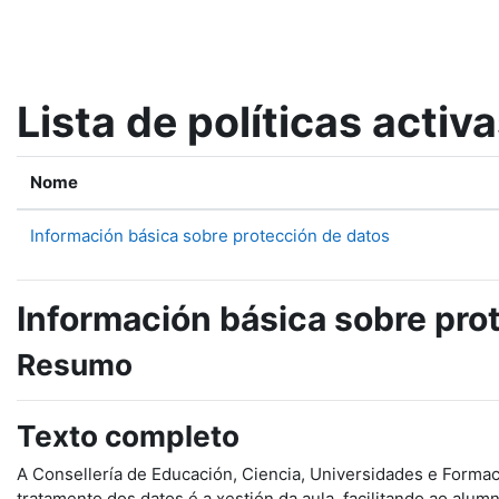
Ir ao contido principal
Lista de políticas activ
Nome
Información básica sobre protección de datos
Información básica sobre pro
Resumo
Texto completo
A Consellería de Educación, Ciencia, Universidades e Formaci
tratamento dos datos é a xestión da aula, facilitando ao al