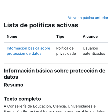
Ir ao contido principal
Volver á páxina anterior
Lista de políticas activas
Nome
Tipo
Alcance
Información básica sobre
Política de
Usuarios
protección de datos
privacidade
autenticados
Información básica sobre protección de
datos
Resumo
Texto completo
A Consellería de Educación, Ciencia, Universidades e
Formación Profesional tratará, como responsable, os datos