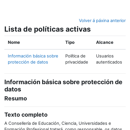
Ir ao contido principal
Volver á páxina anterior
Lista de políticas activas
Nome
Tipo
Alcance
Información básica sobre
Política de
Usuarios
protección de datos
privacidade
autenticados
Información básica sobre protección de
datos
Resumo
Texto completo
A Consellería de Educación, Ciencia, Universidades e
Formación Profesional tratará, como responsable, os datos