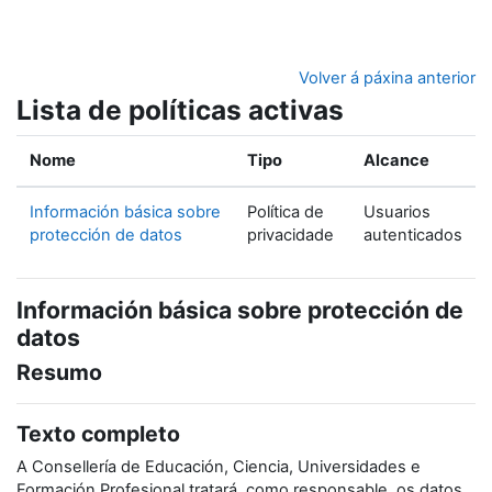
Ir ao contido principal
Volver á páxina anterior
Lista de políticas activas
Nome
Tipo
Alcance
Información básica sobre
Política de
Usuarios
protección de datos
privacidade
autenticados
Información básica sobre protección de
datos
Resumo
Texto completo
A Consellería de Educación, Ciencia, Universidades e
Formación Profesional tratará, como responsable, os datos