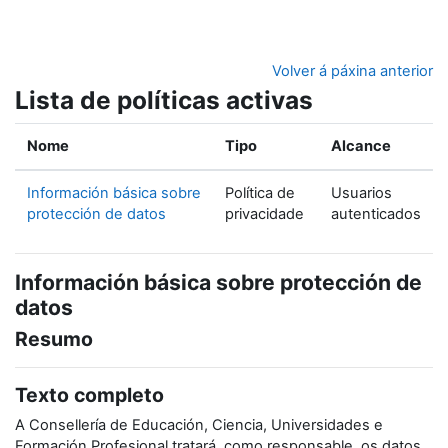
Ir ao contido principal
Volver á páxina anterior
Lista de políticas activas
Nome
Tipo
Alcance
Información básica sobre
Política de
Usuarios
protección de datos
privacidade
autenticados
Información básica sobre protección de
datos
Resumo
Texto completo
A Consellería de Educación, Ciencia, Universidades e
Formación Profesional tratará, como responsable, os datos