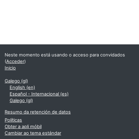
Bloques
Supplementary blocks
Neste momento está usando o acceso para convidados
(
Acceder
)
Inicio
Galego ‎(gl)‎
English ‎(en)‎
Español - Internacional ‎(es)‎
Galego ‎(gl)‎
Resumo da retención de datos
Políticas
Obter a apli móbil
Cambiar ao tema estándar