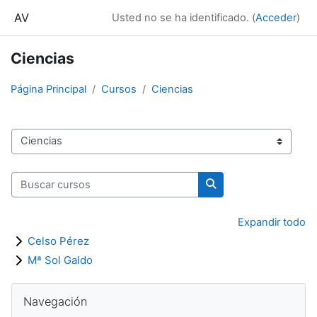
Salta al contenido principal
AV
Usted no se ha identificado. (
Acceder
)
Ciencias
Página Principal
Cursos
Ciencias
Categorías
Buscar cursos
Buscar cursos
Expandir todo
Celso Pérez
Mª Sol Galdo
Bloques
Salta Navegación
Navegación