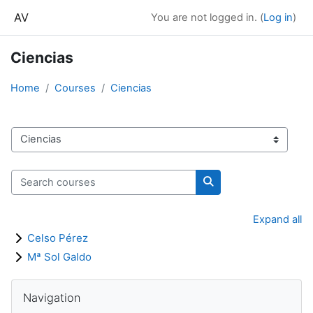
Skip to main content
AV
You are not logged in. (
Log in
)
Ciencias
Home
Courses
Ciencias
Course categories
Search courses
Search courses
Expand all
Celso Pérez
Mª Sol Galdo
Blocks
Skip Navigation
Navigation