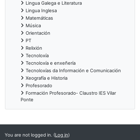
Lingua Galega e Literatura
Lingua Inglesa
Matemáticas
Música
Orientación
PT
Relixión
Tecnoloxía
Tecnoloxía e enxeñería
Tecnoloxías da Información e Comunicación
Xeografía e Historia
Profesorado
Formación Profesorado- Claustro IES Vilar
Ponte
Supplementary blocks
You are not logged in. (
Log in
)