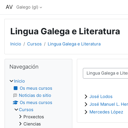
Ir ao contido principal
AV
Galego ‎(gl)‎
Lingua Galega e Literatura
Inicio
Cursos
Lingua Galega e Literatura
Bloques
Omitir Navegación
Navegación
Categorías de cursos
Inicio
Os meus cursos
Noticias do sitio
José Lodos
Os meus cursos
José Manuel L. He
Cursos
Mercedes López
Proxectos
Ciencias