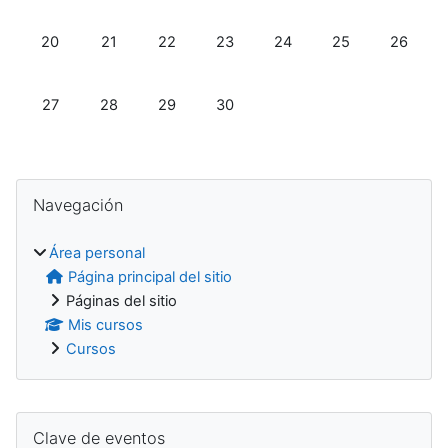
Sin eventos, lunes, 20 abril
Sin eventos, martes, 21 abril
Sin eventos, miércoles, 22 abril
Sin eventos, jueves, 23 abril
Sin eventos, viernes, 24 ab
Sin eventos, sába
Sin event
20
21
22
23
24
25
26
Sin eventos, lunes, 27 abril
Sin eventos, martes, 28 abril
Sin eventos, miércoles, 29 abril
Sin eventos, jueves, 30 abril
27
28
29
30
Bloques
Salta Navegación
Navegación
Área personal
Página principal del sitio
Páginas del sitio
Mis cursos
Cursos
Supplementary blocks
Salta Clave de eventos
Clave de eventos