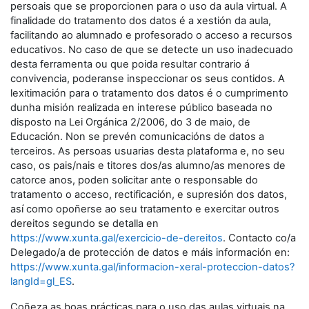
persoais que se proporcionen para o uso da aula virtual. A
finalidade do tratamento dos datos é a xestión da aula,
facilitando ao alumnado e profesorado o acceso a recursos
educativos. No caso de que se detecte un uso inadecuado
desta ferramenta ou que poida resultar contrario á
convivencia, poderanse inspeccionar os seus contidos. A
lexitimación para o tratamento dos datos é o cumprimento
dunha misión realizada en interese público baseada no
disposto na Lei Orgánica 2/2006, do 3 de maio, de
Educación. Non se prevén comunicacións de datos a
terceiros. As persoas usuarias desta plataforma e, no seu
caso, os pais/nais e titores dos/as alumno/as menores de
catorce anos, poden solicitar ante o responsable do
tratamento o acceso, rectificación, e supresión dos datos,
así como opoñerse ao seu tratamento e exercitar outros
dereitos segundo se detalla en
https://www.xunta.gal/exercicio-de-dereitos
. Contacto co/a
Delegado/a de protección de datos e máis información en:
https://www.xunta.gal/informacion-xeral-proteccion-datos?
langId=gl_ES
.
Coñeza as boas prácticas para o uso das aulas virtuais na