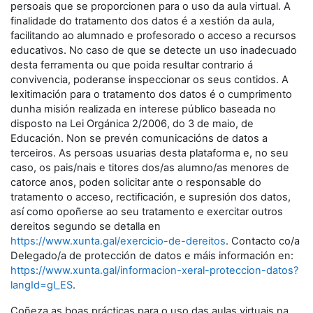
persoais que se proporcionen para o uso da aula virtual. A
finalidade do tratamento dos datos é a xestión da aula,
facilitando ao alumnado e profesorado o acceso a recursos
educativos. No caso de que se detecte un uso inadecuado
desta ferramenta ou que poida resultar contrario á
convivencia, poderanse inspeccionar os seus contidos. A
lexitimación para o tratamento dos datos é o cumprimento
dunha misión realizada en interese público baseada no
disposto na Lei Orgánica 2/2006, do 3 de maio, de
Educación. Non se prevén comunicacións de datos a
terceiros. As persoas usuarias desta plataforma e, no seu
caso, os pais/nais e titores dos/as alumno/as menores de
catorce anos, poden solicitar ante o responsable do
tratamento o acceso, rectificación, e supresión dos datos,
así como opoñerse ao seu tratamento e exercitar outros
dereitos segundo se detalla en
https://www.xunta.gal/exercicio-de-dereitos
. Contacto co/a
Delegado/a de protección de datos e máis información en:
https://www.xunta.gal/informacion-xeral-proteccion-datos?
langId=gl_ES
.
Coñeza as boas prácticas para o uso das aulas virtuais na