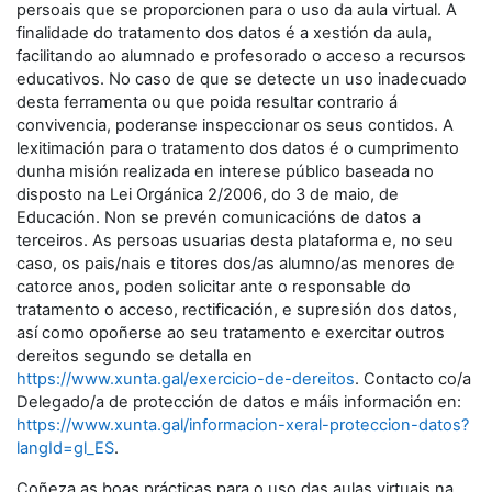
persoais que se proporcionen para o uso da aula virtual. A
finalidade do tratamento dos datos é a xestión da aula,
facilitando ao alumnado e profesorado o acceso a recursos
educativos. No caso de que se detecte un uso inadecuado
desta ferramenta ou que poida resultar contrario á
convivencia, poderanse inspeccionar os seus contidos. A
lexitimación para o tratamento dos datos é o cumprimento
dunha misión realizada en interese público baseada no
disposto na Lei Orgánica 2/2006, do 3 de maio, de
Educación. Non se prevén comunicacións de datos a
terceiros. As persoas usuarias desta plataforma e, no seu
caso, os pais/nais e titores dos/as alumno/as menores de
catorce anos, poden solicitar ante o responsable do
tratamento o acceso, rectificación, e supresión dos datos,
así como opoñerse ao seu tratamento e exercitar outros
dereitos segundo se detalla en
https://www.xunta.gal/exercicio-de-dereitos
. Contacto co/a
Delegado/a de protección de datos e máis información en:
https://www.xunta.gal/informacion-xeral-proteccion-datos?
langId=gl_ES
.
Coñeza as boas prácticas para o uso das aulas virtuais na