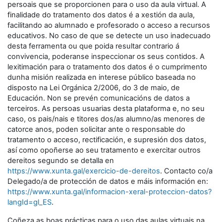
persoais que se proporcionen para o uso da aula virtual. A
finalidade do tratamento dos datos é a xestión da aula,
facilitando ao alumnado e profesorado o acceso a recursos
educativos. No caso de que se detecte un uso inadecuado
desta ferramenta ou que poida resultar contrario á
convivencia, poderanse inspeccionar os seus contidos. A
lexitimación para o tratamento dos datos é o cumprimento
dunha misión realizada en interese público baseada no
disposto na Lei Orgánica 2/2006, do 3 de maio, de
Educación. Non se prevén comunicacións de datos a
terceiros. As persoas usuarias desta plataforma e, no seu
caso, os pais/nais e titores dos/as alumno/as menores de
catorce anos, poden solicitar ante o responsable do
tratamento o acceso, rectificación, e supresión dos datos,
así como opoñerse ao seu tratamento e exercitar outros
dereitos segundo se detalla en
https://www.xunta.gal/exercicio-de-dereitos
. Contacto co/a
Delegado/a de protección de datos e máis información en:
https://www.xunta.gal/informacion-xeral-proteccion-datos?
langId=gl_ES
.
Coñeza as boas prácticas para o uso das aulas virtuais na