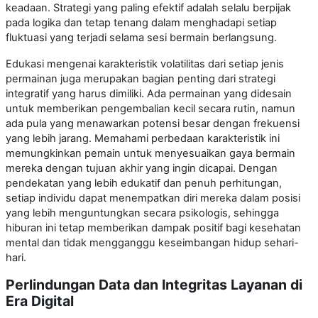
keadaan. Strategi yang paling efektif adalah selalu berpijak
pada logika dan tetap tenang dalam menghadapi setiap
fluktuasi yang terjadi selama sesi bermain berlangsung.
Edukasi mengenai karakteristik volatilitas dari setiap jenis
permainan juga merupakan bagian penting dari strategi
integratif yang harus dimiliki. Ada permainan yang didesain
untuk memberikan pengembalian kecil secara rutin, namun
ada pula yang menawarkan potensi besar dengan frekuensi
yang lebih jarang. Memahami perbedaan karakteristik ini
memungkinkan pemain untuk menyesuaikan gaya bermain
mereka dengan tujuan akhir yang ingin dicapai. Dengan
pendekatan yang lebih edukatif dan penuh perhitungan,
setiap individu dapat menempatkan diri mereka dalam posisi
yang lebih menguntungkan secara psikologis, sehingga
hiburan ini tetap memberikan dampak positif bagi kesehatan
mental dan tidak mengganggu keseimbangan hidup sehari-
hari.
Perlindungan Data dan Integritas Layanan di
Era Digital