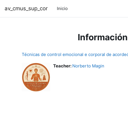
Ir ao contido principal
av_cmus_sup_cor
Inicio
Información
Técnicas de control emocional e corporal de acorde
Teacher:
Norberto Magin