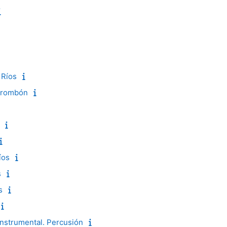
 Ríos
trombón
íos
s
s
instrumental. Percusión