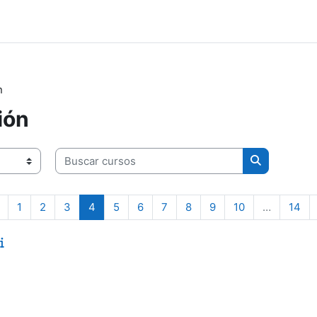
n
ión
Buscar cursos
Buscar curs
Páxina anterior
Páxina 1
Páxina 2
Páxina 3
Páxina 4
Páxina 5
Páxina 6
Páxina 7
Páxina 8
Páxina 9
Páxina 10
Páx
1
2
3
4
5
6
7
8
9
10
…
14