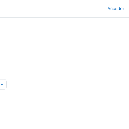
Acceder
os
ina 14
Páxina seguinte
»