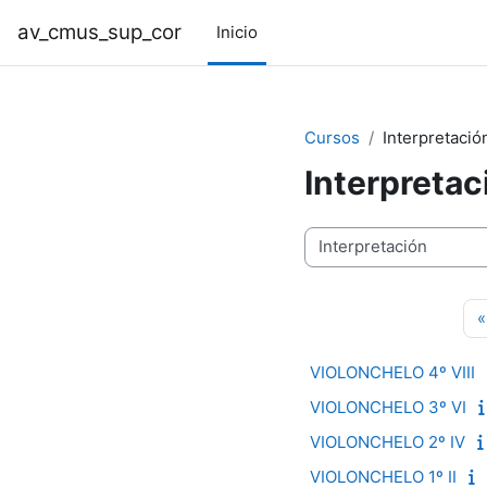
Ir ao contido principal
av_cmus_sup_cor
Inicio
Cursos
Interpretació
Interpretac
Categorías de cursos
«
VIOLONCHELO 4º VIII
VIOLONCHELO 3º VI
VIOLONCHELO 2º IV
VIOLONCHELO 1º II