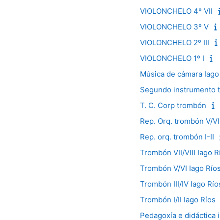
VIOLONCHELO 4º VII
VIOLONCHELO 3º V
VIOLONCHELO 2º III
VIOLONCHELO 1º I
Música de cámara Iago
Segundo instrumento 
T. C. Corp trombón
Rep. Orq. trombón V/VI
Rep. orq. trombón I-II
Trombón VII/VIII Iago R
Trombón V/VI Iago Río
Trombón III/IV Iago Río
Trombón I/II Iago Ríos
Pedagoxía e didáctica 