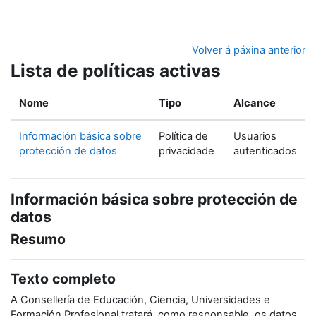
Ir ao contido principal
Volver á páxina anterior
Lista de políticas activas
Nome
Tipo
Alcance
Información básica sobre
Política de
Usuarios
protección de datos
privacidade
autenticados
Información básica sobre protección de
datos
Resumo
Texto completo
A Consellería de Educación, Ciencia, Universidades e
Formación Profesional tratará, como responsable, os datos