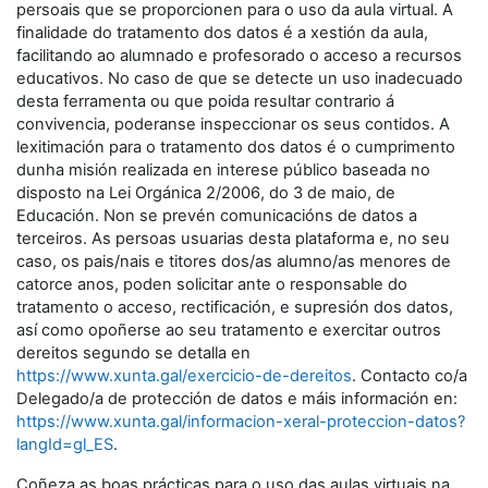
persoais que se proporcionen para o uso da aula virtual. A
finalidade do tratamento dos datos é a xestión da aula,
facilitando ao alumnado e profesorado o acceso a recursos
educativos. No caso de que se detecte un uso inadecuado
desta ferramenta ou que poida resultar contrario á
convivencia, poderanse inspeccionar os seus contidos. A
lexitimación para o tratamento dos datos é o cumprimento
dunha misión realizada en interese público baseada no
disposto na Lei Orgánica 2/2006, do 3 de maio, de
Educación. Non se prevén comunicacións de datos a
terceiros. As persoas usuarias desta plataforma e, no seu
caso, os pais/nais e titores dos/as alumno/as menores de
catorce anos, poden solicitar ante o responsable do
tratamento o acceso, rectificación, e supresión dos datos,
así como opoñerse ao seu tratamento e exercitar outros
dereitos segundo se detalla en
https://www.xunta.gal/exercicio-de-dereitos
. Contacto co/a
Delegado/a de protección de datos e máis información en:
https://www.xunta.gal/informacion-xeral-proteccion-datos?
langId=gl_ES
.
Coñeza as boas prácticas para o uso das aulas virtuais na