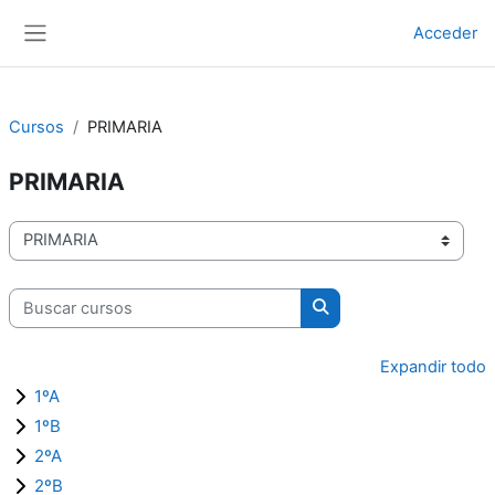
Ir ao contido principal
Acceder
Panel lateral
Cursos
PRIMARIA
PRIMARIA
Categorías de cursos
Buscar cursos
Buscar cursos
Expandir todo
1ºA
1ºB
2ºA
2ºB