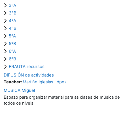
3ºA
3ºB
4ºA
4ºB
5ºA
5ºB
6ºA
6ºB
FRAUTA recursos
DIFUSIÓN de actividades
Teacher:
Martiño Iglesias López
MUSICA Miguel
Espazo para organizar material para as clases de música de
todos os niveis.