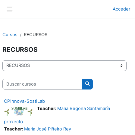
Ir ao contido principal
Acceder
Panel lateral
Cursos
RECURSOS
RECURSOS
Categorías de cursos
Buscar cursos
Buscar cursos
CPInnova-SostiLab
Teacher:
María Begoña Santamaría
proxecto
Teacher:
María José Piñeiro Rey