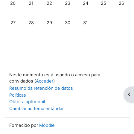
Non hai eventos, luns, 20 de xullo
Non hai eventos, martes, 21 de xullo
Non hai eventos, mércores, 22 de xullo
Non hai eventos, xoves, 23 de xul
Non hai eventos, venres, 
Non hai eventos,
Non hai 
20
21
22
23
24
25
26
Non hai eventos, luns, 27 de xullo
Non hai eventos, martes, 28 de xullo
Non hai eventos, mércores, 29 de xullo
Non hai eventos, xoves, 30 de xul
Non hai eventos, venres, 
27
28
29
30
31
Neste momento está usando o acceso para
convidados (
Acceder
)
Resumo da retención de datos
Abr
Políticas
Obter a apli móbil
Cambiar ao tema estándar
Fornecido por
Moodle